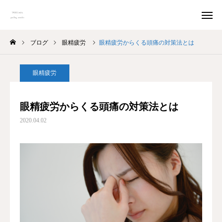
ブログ
眼精疲労
眼精疲労からくる頭痛の対策法とは
予約
アクセス
眼精疲労
料金
口コミ
眼精疲労からくる頭痛の対策法とは
Instagram
2020.04.02
トップページ
ごあいさつ
MENU
オーナー紹介