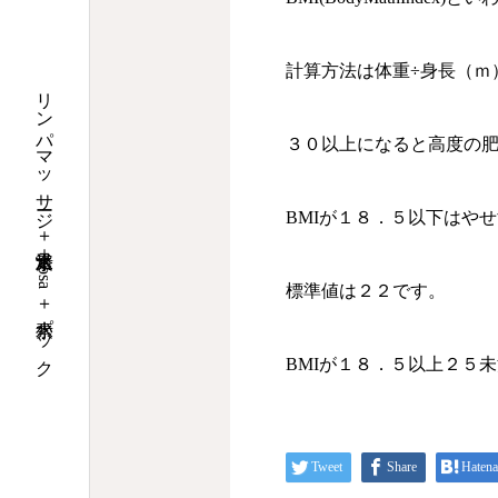
計算方法は体重÷身長（ｍ
リンパマッサージ＋水素足浴＋yosa＋水素パック
３０以上になると高度の
BMIが１８．５以下はや
標準値は２２です。
BMIが１８．５以上２５
Tweet
Share
Hatena