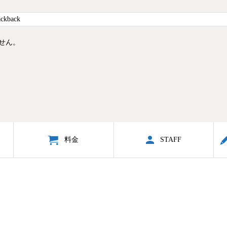
せん。
訣
料金
STAFF