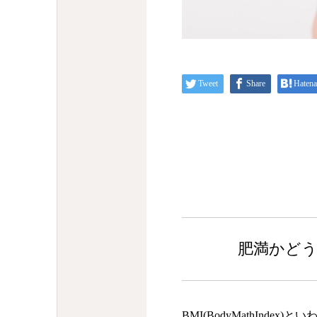
Tweet
Share
Hatena
肥満かどう
BMI(BodyMathInd