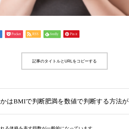
Pocket
RSS
feedly
Pin it
記事のタイトルとURLをコピーする
かはBMIで判断肥満を数値で判断する方法
ex)といわれる体格を表す指数が一般的になっています。