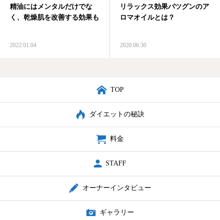
精油にはメンタルだけでな
リラックス効果バツグンのア
く、乾燥肌を改善する効果も
ロマオイルとは？
店舗紹介
予約・アクセス
2022.01.04
2020.06.30
TOP
ダイエットの秘訣
料金
STAFF
オーナーインタビュー
ギャラリー