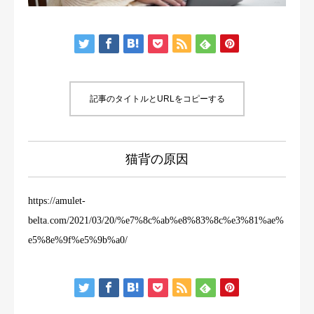
店舗紹介
予約・アクセス
記事のタイトルとURLをコピーする
猫背の原因
https://amulet-
belta.com/2021/03/20/%e7%8c%ab%e8%83%8c%e3%81%ae%
e5%8e%9f%e5%9b%a0/