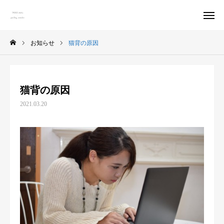
お知らせ
猫背の原因
予約
アクセス
猫背の原因
料金
口コミ
2021.03.20
Instagram
トップページ
ごあいさつ
MENU
オーナー紹介